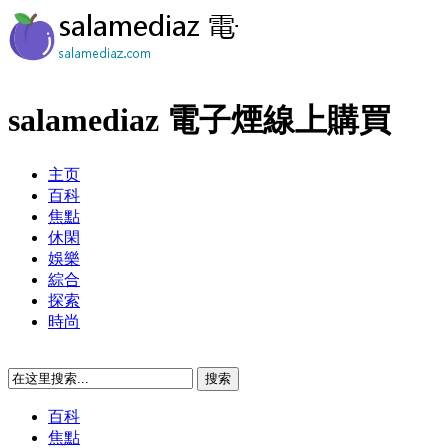
salamediaz 電子煙線上購買
主页
百科
焦點
休閑
娛樂
綜合
探索
時尚
百科
焦點