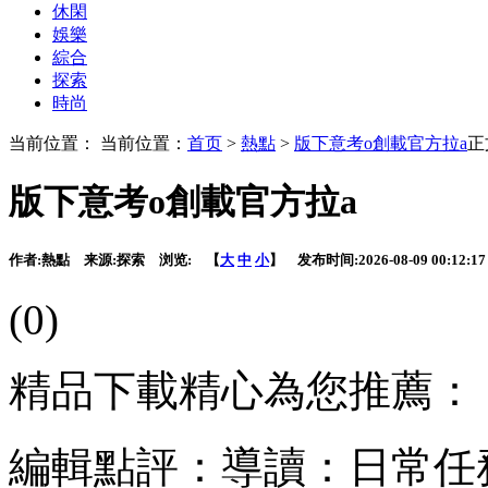
休閑
娛樂
綜合
探索
時尚
当前位置： 当前位置：
首页
>
熱點
>
版下意考o創載官方拉a
正
版下意考o創載官方拉a
作者:
熱點
来源:
探索
浏览:
【
大
中
小
】 发布时间:
2026-08-09 00:12:17
(0)
精品下載精心為您推薦：
編輯點評：導讀：日常任