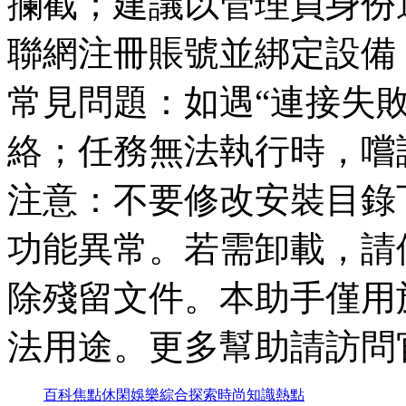
攔截；建議以管理員身份
聯網注冊賬號並綁定設備
常見問題：如遇“連接失
絡；任務無法執行時，嚐
注意：不要修改安裝目錄
功能異常。若需卸載，請
除殘留文件。本助手僅用
法用途。更多幫助請訪問
百科
焦點
休閑
娛樂
綜合
探索
時尚
知識
熱點